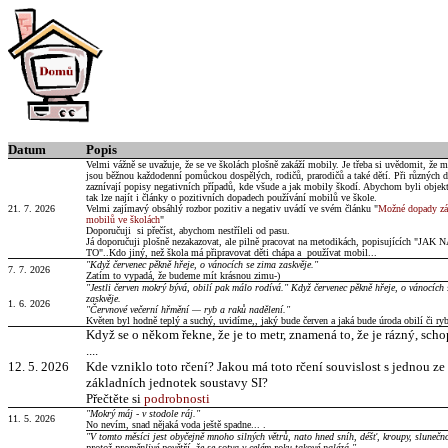
Datum
Popis
Velmi vážně se uvažuje, že se ve školách plošně zakáží mobily. Je třeba si uvědomit, že 
jsou běžnou každodenní pomůckou dospělých, rodičů, prarodičů a také dětí. Při různých d
zaznívají popisy negativních případů, kde všude a jak mobily škodí. Abychom byli objekt
tak lze najít i články o pozitivních dopadech používání mobilů ve škole.
21. 7. 2026
Velmi zajímavý obsáhlý rozbor pozitiv a negativ uvádí ve svém článku "
Možné dopady zá
mobilů ve školách
"
Doporučuji si přečíst, abychom nestříleli od pasu.
Já doporučuji plošně nezakazovat, ale pilně pracovat na metodikách, popisujících "JAK 
TO"..Kdo jiný, než škola má připravovat děti chápa a používat mobil...
"Když červenec pěkně hřeje, o vánocích se zima zaskvěje."
7. 7. 2026
Zatím to vypadá, že budeme mít krásnou zimu-)
"Jestli červen mokrý bývá, obilí pak málo rodívá." Když červenec pěkně hřeje, o vánocích
zaskvěje.
1. 6. 2026
"Červnové večerní hřmění — ryb a raků nadělení."
Květen byl hodně teplý a suchý, uvidíme,, jaký bude červen a jaká bude úroda obilí či ryb
Když se o někom řekne, že je to metr, znamená to, že je rázný, sch
....
12. 5. 2026
Kde vzniklo toto rčení? Jakou má toto rčení souvislost s jednou ze
základních jednotek soustavy SI?
Přečtěte si
podrobnosti
"
Mokrý máj - v stodole ráj.
"
11. 5. 2026
No nevím, snad nějaká voda ještě spadne... .
"V tomto měsíci jest obyčejně mnoho silných větrů, nato hned sníh, déšť, kroupy, slunečno
protož proměnlivé povětří, že se sotva v celém roku takové nalézá."