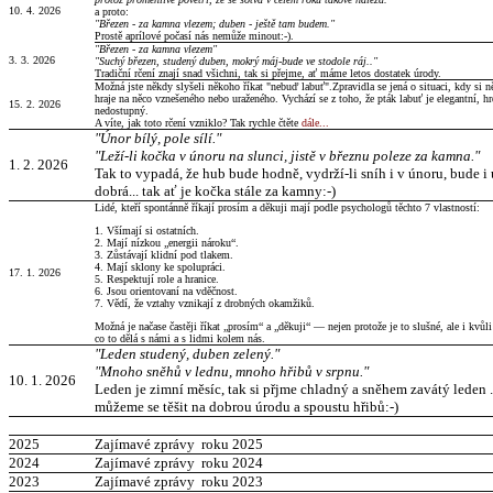
10. 4. 2026
a proto:
"Březen - za kamna vlezem; duben - ještě tam budem."
Prostě aprílové počasí nás nemůže minout:-).
"Březen - za kamna vlezem"
3. 3. 2026
"Suchý březen, studený duben, mokrý máj-bude ve stodole ráj.."
Tradiční rčení znají snad všichni, tak si přejme, ať máme letos dostatek úrody.
Možná jste někdy slyšeli někoho říkat "nebuď labuť".Zpravidla se jená o situaci, kdy si 
hraje na něco vznešeného nebo uraženého. Vychází se z toho, že pták labuť je elegantní, hr
15. 2. 2026
nedostupný.
A víte, jak toto rčení vzniklo? Tak rychle čtěte
dále...
"Únor bílý, pole sílí."
"Leží-li kočka v únoru na slunci, jistě v březnu poleze za kamna."
1
. 2. 2026
Tak to vypadá, že hub bude hodně, vydrží-li sníh i v únoru, bude i
dobrá... tak ať je kočka stále za kamny:-)
Lidé, kteří spontánně říkají prosím a děkuji mají podle psychologů těchto 7 vlastností:
1. Všímají si ostatních.
2. Mají nízkou „energii nároku“
.
3.
Zůstávají klidní pod tlakem
.
4.
Mají sklony ke spolupráci
.
17. 1. 2026
5.
Respektují role a hranice
.
6.
Jsou orientovaní na vděčnost
.
7.
Vědí, že vztahy vznikají z drobných okamžiků
.
Možná je načase častěji říkat „prosím“ a „děkuji“ — nejen protože je to slušné, ale i kvůl
co to dělá s námi a s lidmi kolem nás.
"Leden studený, duben zelený."
"Mnoho sněhů v lednu, mnoho hřibů v srpnu."
1
0. 1. 2026
Leden je zimní měsíc, tak si přjme chladný a sněhem zavátý leden ..
můžeme se těšit na dobrou úrodu a spoustu hřibů:-)
2025
Zajímavé zprávy roku 2025
2024
Zajímavé zprávy roku 2024
2023
Zajímavé zprávy roku 2023