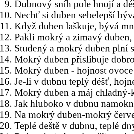
Dubnový sníh pole hnojí a déš
Nechť si duben sebelepší bývá
Když duben laškuje, bývá mno
Pakli mokrý a zimavý duben, j
Studený a mokrý duben plní s
Mokrý duben přislibuje dobro
Mokrý duben - hojnost ovoce
Je-li v dubnu teplý déšť, hojn
Mokrý duben a máj chladný-k
Jak hluboko v dubnu namokne
Na mokrý duben-mokrý červ
Teplé deště v dubnu, teplé dny