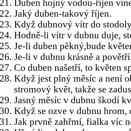
Duben hojný vodou-říjen vín
Jaký duben-takový říjen.
Když dubnový vítr do stodoly 
Hodně-li vítr v dubnu duje, st
Je-li duben pěkný,bude květen 
Je-li v dubnu krásně a povětří
Co duben našetří, to květen sp
Když jest plný měsíc a není o
stromový květ, takže se zadus
Jasný měsíc v dubnu škodí kv
Když se ozve v dubnu hrom, 
Jak prvně zahřmí, fialka víc n