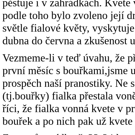
pěstuje i v zahrádkách. Kvete 
podle toho bylo zvoleno její 
světle fialové květy, vyskytuje
dubna do června a zkušenost u
Vezmeme-li v teď úvahu, že p
první měsíc s bouřkami,jsme u
prospěch naší pranostiky. Ne
(tj.bouřky) fialka přestala von
říci, že fialka vonná kvete v
bouřek a po nich pak už kvete 