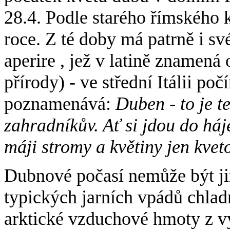
28.4. Podle starého římského 
roce. Z té doby má patrně i sv
aperire , jež v latině znamená 
přírody) - ve střední Itálii po
poznamenává:
Duben - to je 
zahradníkův. Ať si jdou do há
máji stromy a květiny jen kveto
Dubnové počasí nemůže být ji
typických jarních vpádů chlad
arktické vzduchové hmoty z vy