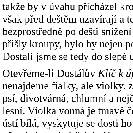
takže by v úvahu přicházel kr
však před deštěm uzavírají a t
bezprostředně po dešti snížen
přišly kroupy, bylo by nejen po
Dostali jsme se tedy do slepé u
Otevřeme-li Dostálův
Klíč k 
nenajdeme fialky, ale violky. z
psí, divotvárná, chlumní a nej
lesní. Violka vonná je tmavě č
ústí bílá, vyskytuje se dosti h