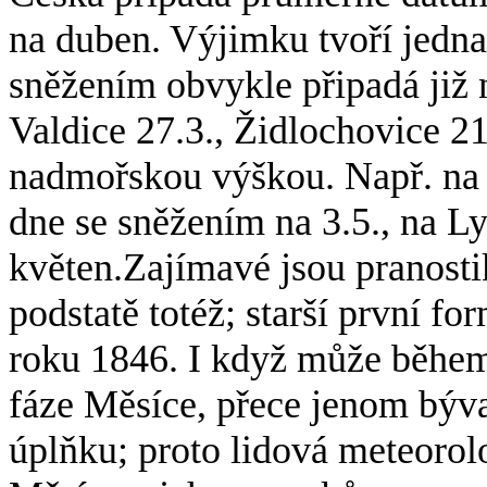
na duben. Výjimku tvoří jedna
sněžením obvykle připadá již 
Valdice 27.3., Židlochovice 21
nadmořskou výškou. Např. na 
dne se sněžením na 3.5., na L
květen.Zajímavé jsou pranostik
podstatě totéž; starší první fo
roku 1846. I když může během
fáze Měsíce, přece jenom býv
úplňku; proto lidová meteorol