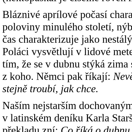
Bláznivé aprílové počasí chara
poloviny minulého století, nýb
čas charakterizuje jako nestálý
Poláci vysvětlují v lidové met
tím, že se v dubnu stýká zima 
z koho. Němci pak říkají:
Nevě
stejně troubí, jak chce.
Naším nejstarším dochovaným 
v latinském deníku Karla Star
překladu zní:
Co říká o dubnu p