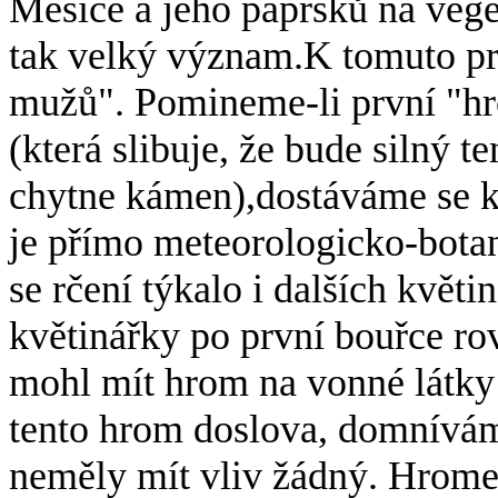
Měsíce a jeho paprsků na veg
tak velký význam.K tomuto pr
mužů". Pomineme-li první "h
(která slibuje, že bude silný t
chytne kámen),dostáváme se k
je přímo meteorologicko-botan
se rčení týkalo i dalších květi
květinářky po první bouřce ro
mohl mít hrom na vonné látky 
tento hrom doslova, domnívám 
neměly mít vliv žádný. Hrome