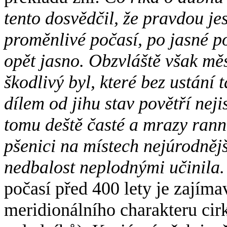
tento dosvědčil, že pravdou jes
proměnlivé počasí, po jasné p
opět jasno. Obzvláště však měs
škodlivý byl, které bez ustání
dílem od jihu stav povětří nej
tomu deště časté a mrazy rann
pšenici na místech nejúrodnějš
nedbalost neplodnými učinila.
počasí před 400 lety je zajím
meridionálního charakteru cir