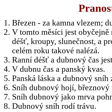
Pranos
Březen - za kamna vlezem; du
V tomto měsíci jest obyčejně 
déšť, kroupy, slunečnost, a pr
celém roku takové nalézá.
Ranní déšť a dubnový čas jest
V dubnu čas a panský kvas.
Panská láska a dubnový sníh 
Sníh dubnový hojí, březnový t
Sníh dubnový jako mrva pohn
Dubnový sníh rodí trávu.