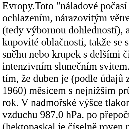
Evropy.Toto "náladové počasí
ochlazením, nárazovitým větr
(tedy výbornou dohledností),
kupovité oblačnosti, takže se s
sněhu nebo krupek s delšími či
intenzivním slunečním svitem.
tím, že duben je (podle údajů
1960) měsícem s nejnižším p
rok. V nadmořské výšce tlako
vzduchu 987,0 hPa, po přepoč
(hektopaskal je číselně roven 