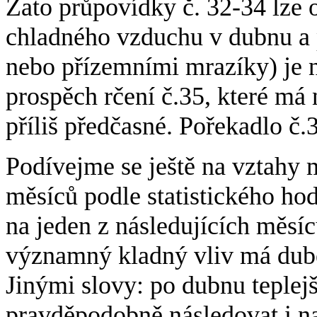
Zato průpovídky č. 32-34 lze o
chladného vzduchu v dubnu a 
nebo přízemními mrazíky) je nu
prospěch rčení č.35, které má 
příliš předčasné. Pořekadlo č.
Podívejme se ještě na vztahy 
měsíců podle statistického h
na jeden z následujících měsíců
významný kladný vliv má duben
Jinými slovy: po dubnu teple
pravděpodobně následovat i n