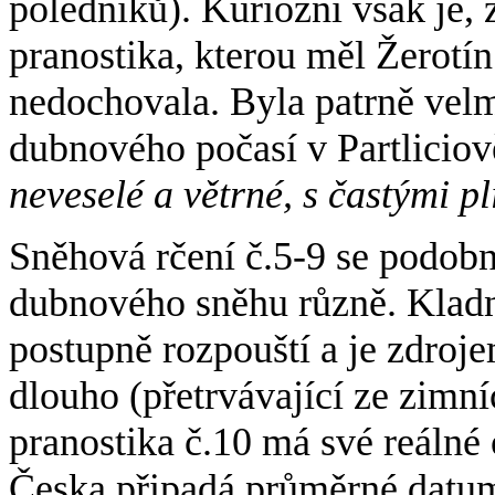
poledníků). Kuriózní však je,
pranostika, kterou měl Žerotí
nedochovala. Byla patrně velm
dubnového počasí v Partliciov
neveselé a větrné, s častými pl
Sněhová rčení č.5-9 se podobn
dubnového sněhu různě. Kladně
postupně rozpouští a je zdroje
dlouho (přetrvávající ze zim
pranostika č.10 má své reálné
Česka připadá průměrné datum