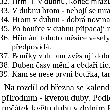
Hřmí-li v dubnu, konec mraz
V dubnu hrom - nebojí se mra
Hrom v dubnu - dobrá novina,
Po bouřce v dubnu připadají 
Hřímání tohoto měsíce veselý 
předpovídá.
Bouřky v dubnu zvěstují dobré
Duben časy mění a obdaří fio
Kam se nese první bouřka, tam
Na rozdíl od března se kalendá
přírodním - kvetou duby. Pod
počátek květu dubu v dolním 