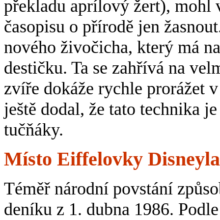
překladu aprílový žert), mohl
časopisu o přírodě jen žasnout
nového živočicha, který má n
destičku. Ta se zahřívá na ve
zvíře dokáže rychle prorážet v
ještě dodal, že tato technika j
tučňáky.
Místo Eiffelovky Disneyl
Téměř národní povstání způso
deníku z 1. dubna 1986. Podle