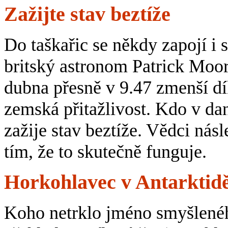
Zažijte stav beztíže
Do taškařic se někdy zapojí i 
britský astronom Patrick Moor
dubna přesně v 9.47 zmenší dí
zemská přitažlivost. Kdo v d
zažije stav beztíže. Vědci nás
tím, že to skutečně funguje.
Horkohlavec v Antarktid
Koho netrklo jméno smyšlenéh