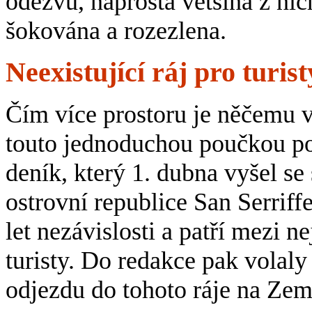
odezvu, naprostá většina z n
šokována a rozezlena.
Neexistující ráj pro turist
Čím více prostoru je něčemu v
touto jednoduchou poučkou poč
deník, který 1. dubna vyšel s
ostrovní republice San Serriff
let nezávislosti a patří mezi n
turisty. Do redakce pak volaly 
odjezdu do tohoto ráje na Zem