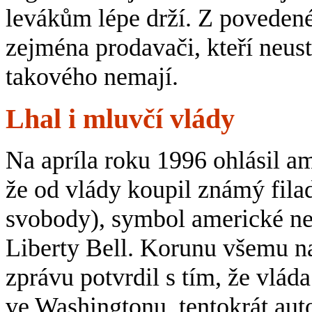
levákům lépe drží. Z povedené
zejména prodavači, kteří neust
takového nemají.
Lhal i mluvčí vlády
Na apríla roku 1996 ohlásil a
že od vlády koupil známý fila
svobody), symbol americké nez
Liberty Bell. Korunu všemu n
zprávu potvrdil s tím, že vlád
ve Washingtonu, tentokrát aut