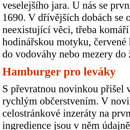
veselejšího jara. U nás se prv
1690. V dřívějších dobách se o
neexistující věci, třeba komáří
hodinářskou motyku, červené h
do vodováhy nebo mezery do 
Hamburger pro leváky
S převratnou novinkou přišel 
rychlým občerstvením. V novin
celostránkové inzeráty na prv
ingredience jsou v něm údajně