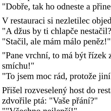
"Dobře, tak ho odneste a přine
V restauraci si nezletilec obje
"A džus by ti chlapče nestačil?
"Stačil, ale mám málo peněz!"
"Pane vrchní, to má být řízek 
smíchu!"
"To jsem moc rád, protože jiní
Přišel rozveselený host do rest
zdvořile ptá: "Vaše přání?"