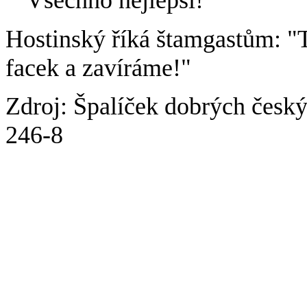
""Všechno nejlepší!"
Hostinský říká štamgastům: "Ta
facek a zavíráme!"
Zdroj: Špalíček dobrých česk
246-8