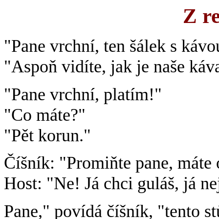
Z r
"Pane vrchní, ten šálek s kávo
"Aspoň vidíte, jak je naše káva
"Pane vrchní, platím!"
"Co máte?"
"Pět korun."
Číšník: "Promiňte pane, máte 
Host: "Ne! Já chci guláš, já n
Pane," povídá číšník, "tento st