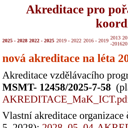
Akreditace pro poř
koord
2013
20
2025 - 2028
2022 - 2025
2019 - 2022
2016 - 2019
-2016
20
nová akreditace na léta 2
Akreditace vzdělávacího prog
MSMT- 12458/2025-7-58
(pl
AKREDITACE_MaK_ICT.pd
Vlastní akreditace organizace 
5. 2028):
2028_05_04-AKRE