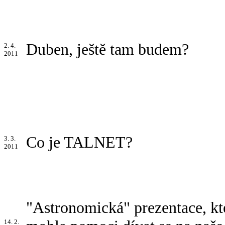
Duben, ještě tam budem?
2. 4.
2011
Co je TALNET?
3. 3.
2011
"Astronomická" prezentace, k
14. 2.