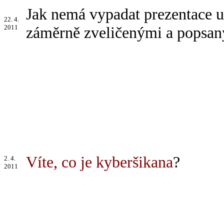
Jak nemá vypadat prezentace u
22. 4.
2011
záměrně zveličenými a popsa
Víte, co je kyberšikana
?
2. 4.
2011