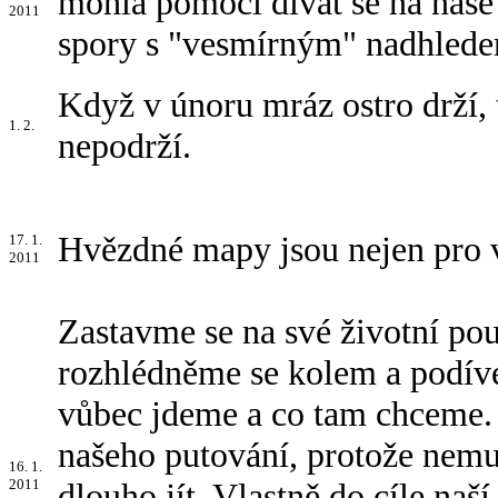
mohla pomoci dívat se na naše
2011
spory s "vesmírným" nadhledem
Když v únoru mráz ostro drží, 
1. 2.
nepodrží.
Hvězdné mapy jsou nejen pro v
17. 1.
2011
Zastavme se na své životní pou
rozhlédněme se kolem a podív
vůbec jdeme a co tam chceme.
našeho putování, protože nemu
16. 1.
2011
dlouho jít. Vlastně do cíle naší