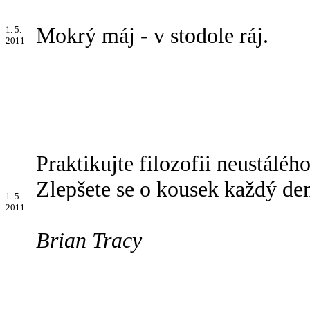
Mokrý máj - v stodole ráj.
1. 5.
2011
Praktikujte filozofii neustáléh
Zlepšete se o kousek každý de
1. 5.
2011
Brian Tracy